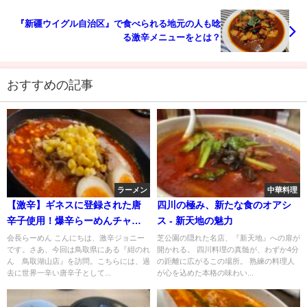
『新疆ウイグル自治区』で食べられる地元の人も唸
る激辛メニューをとは？
おすすめの記事
ラーメン
中華料理
【激辛】ギネスに登録された唐
四川の極み、新たな食のオアシ
辛子使用！爆辛らーめんチャレ
ス - 新天地の魅力
ンジ！【spicy ramen】
会長らーめん こんにちは、激辛ジョニー
芝公園の隠れた名店、『新天地』への扉が
です。さあ、今回は鳥取県にある『紺のれ
開かれる。 四川料理の真髄が、わずか4分
ん 鳥取湖山店』を訪問。こちらには、過
の距離に広がるこの場所。 熟練の料理人
去に世界一辛い唐辛子として...
が心を込めた本格の味わい...