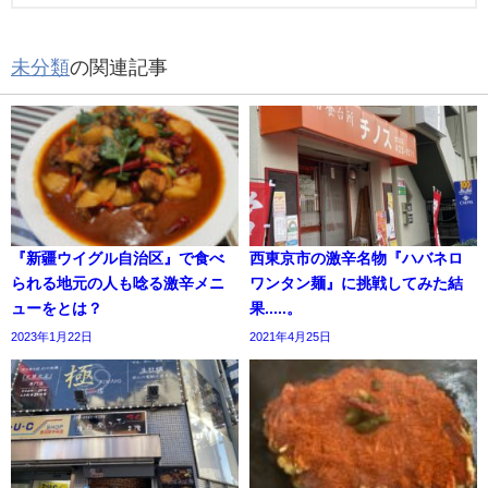
未分類
の関連記事
『新疆ウイグル自治区』で食べ
西東京市の激辛名物『ハバネロ
られる地元の人も唸る激辛メニ
ワンタン麺』に挑戦してみた結
ューをとは？
果.....。
2023年1月22日
2021年4月25日