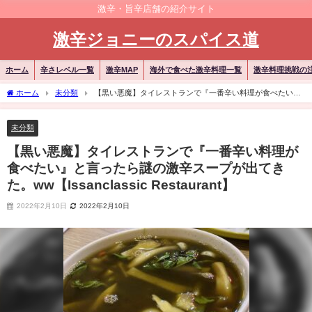
激辛・旨辛店舗の紹介サイト
激辛ジョニーのスパイス道
ホーム
辛さレベル一覧
激辛MAP
海外で食べた激辛料理一覧
激辛料理挑戦の
ホーム
未分類
【黒い悪魔】タイレストランで『一番辛い料理が食べたい』
と言ったら謎の激辛スープが出てきた。ww【Issanclassic Restaurant】
未分類
【黒い悪魔】タイレストランで『一番辛い料理が
食べたい』と言ったら謎の激辛スープが出てき
た。ww【Issanclassic Restaurant】
2022年2月10日
2022年2月10日