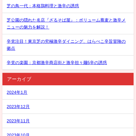
芝の鳥一代：本格鶏料理と激辛の誘惑
芝公園の隠れた名店『ざるそば屋』：ボリューム蕎麦と激辛メ
ニューの魅力を解説！
辛党注目！東京芝の究極激辛ダイニング、はらぺこ辛旨冒険の
拠点
辛党の楽園：京都激辛商店街と激辛担々麺5辛の誘惑
アーカイブ
2024年1月
2023年12月
2023年11月
2023年10月