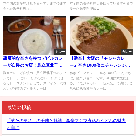
本全国の激辛料理店を回っています今まで
本全国の激辛料理店を回っています今まで
食べた激辛料理は...
食べた激辛料理は...
カレー
カレー
悪魔的な辛さを持つデビルカレ
【激辛】大阪の『モジャカレ
ーが自慢のお店！足立区北千住
ー』辛さ1000倍にチャレンジし
のデビルカレーをご紹介！
てみた【Spicy curry】
激辛カレーが自慢の、足立区北千住のデビ
ねぎビーフカレー 辛さ1000倍 こんにち
ルカレー。 カレー好きのカレー好きによ
は、激辛ジョニーです。今回は大阪にあ
るカレースタンドとして、スパイシーな味
る、『モジャカレー 新大阪』に訪問。こ
わいが特徴のデビルカレーは...
ちらにある激辛カレーは、...
最近の投稿
「芝その更科」の美味と挑戦：激辛マグマ煮込みうどんの魅力
と辛さ