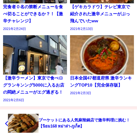
完食者０名の禁断メニューを食
【ゲキカラドウ】テレビ東京で
べ切ることができるか？！【激
紹介された激辛メニューがぶっ
辛チャレンジ】
飛んでいたww
2021年2月24日
2021年2月13日
【激辛ラーメン】東京で食べロ
日本全国47都道府県 激辛ランキ
グランキンング5000に入るお店
ングTOP10【完全保存版】
の悶絶メニューがエグ過ぎる！
2021年2月3日
2021年2月6日
プーケットにある人気麻辣鍋店で激辛料理に挑む！
【นิยม168 หม่าล่า-ภูเก็ต】