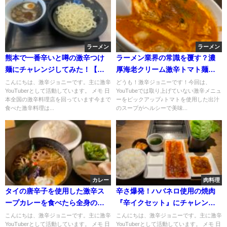
ラーメン
ラーメン
熊本で一番辛いと噂の激辛つけ
ラーメン業界の常識を覆す？濃
麺にチャレンジしてみた！【九
厚海老クリーム激辛トマト麺を
龍】
すする。【Hot tomato
こんにちは、激辛ジョニーです。主に激辛
どうも！激辛ジョニーです！今回は、
YouTuberとして活動しています。 メモ 日
YouTubeでは取り上げていない激辛メニュ
noodls】
本全国の激辛料理店を回っています今まで
ーをピックアップ♪トマトを使用した出汁
食べた激辛料理は...
のスープがヘルシーで美味...
カレー
肉料理
タイの唐辛子を使用した激辛ス
辛さ爆発！ハバネロ使用の焼肉
ープカレーを食べたら全身の毛
『辛イクセット』にチャレン
穴から汗が止まらない。
ジ！
こんにちは、激辛ジョニーです。主に激辛
こんにちは、激辛ジョニーです。主に激辛
YouTuberとして活動しています。 メモ 日
YouTuberとして活動しています。 メモ 日