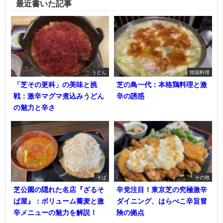
最近書いた記事
うどん
韓国料理
「芝その更科」の美味と挑
芝の鳥一代：本格鶏料理と激
戦：激辛マグマ煮込みうどん
辛の誘惑
の魅力と辛さ
そば
その他
芝公園の隠れた名店『ざるそ
辛党注目！東京芝の究極激辛
ば屋』：ボリューム蕎麦と激
ダイニング、はらぺこ辛旨冒
辛メニューの魅力を解説！
険の拠点