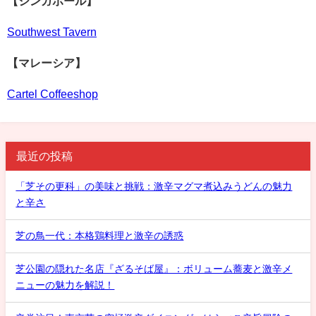
【シンガポール】
Southwest Tavern
【マレーシア】
Cartel Coffeeshop
最近の投稿
「芝その更科」の美味と挑戦：激辛マグマ煮込みうどんの魅力
と辛さ
芝の鳥一代：本格鶏料理と激辛の誘惑
芝公園の隠れた名店『ざるそば屋』：ボリューム蕎麦と激辛メ
ニューの魅力を解説！