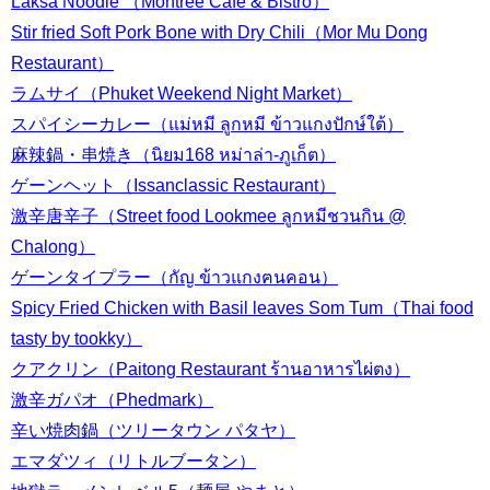
Laksa Noodle （Montree Cafe & Bistro）
Stir fried Soft Pork Bone with Dry Chili（Mor Mu Dong
Restaurant）
ラムサイ（Phuket Weekend Night Market）
スパイシーカレー（แม่หมี ลูกหมี ข้าวแกงปักษ์ใต้）
麻辣鍋・串焼き（นิยม168 หม่าล่า-ภูเก็ต）
ゲーンヘット（Issanclassic Restaurant）
激辛唐辛子（Street food Lookmee ลูกหมีชวนกิน @
Chalong）
ゲーンタイプラー（กัญ ข้าวแกงฅนคอน）
Spicy Fried Chicken with Basil leaves Som Tum（Thai food
tasty by tookky）
クアクリン（Paitong Restaurant ร้านอาหารไผ่ตง）
激辛ガパオ（Phedmark）
辛い焼肉鍋（ツリータウン パタヤ）
エマダツィ（リトルブータン）