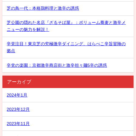
芝の鳥一代：本格鶏料理と激辛の誘惑
芝公園の隠れた名店『ざるそば屋』：ボリューム蕎麦と激辛メ
ニューの魅力を解説！
辛党注目！東京芝の究極激辛ダイニング、はらぺこ辛旨冒険の
拠点
辛党の楽園：京都激辛商店街と激辛担々麺5辛の誘惑
アーカイブ
2024年1月
2023年12月
2023年11月