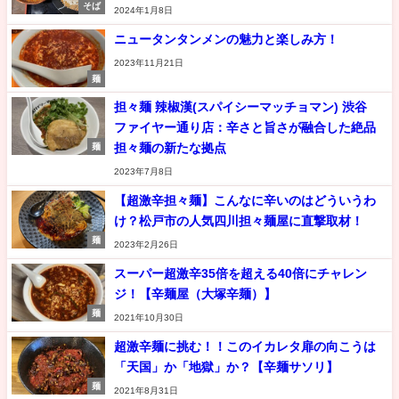
そば
2024年1月8日
ニュータンタンメンの魅力と楽しみ方！
2023年11月21日
麺
担々麺 辣椒漢(スパイシーマッチョマン) 渋谷
ファイヤー通り店：辛さと旨さが融合した絶品
担々麺の新たな拠点
麺
2023年7月8日
【超激辛担々麺】こんなに辛いのはどういうわ
け？松戸市の人気四川担々麺屋に直撃取材！
麺
2023年2月26日
スーパー超激辛35倍を超える40倍にチャレン
ジ！【辛麺屋（大塚辛麺）】
麺
2021年10月30日
超激辛麺に挑む！！このイカレタ扉の向こうは
「天国」か「地獄」か？【辛麺サソリ】
麺
2021年8月31日