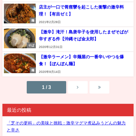
店主が一口で胃痙攣を起こした衝撃の激辛料
理！【有吉ゼミ】
麺
2021年2月28日
【激辛】滝汗！島唐辛子を使用したまぜそばが
辛すぎる件【沖縄そば金太郎】
そば
2020年12月31日
【激辛ラーメン】辛麺屋の一番辛いやつを爆
食！【ぼんぼん麺】
麺
2020年9月14日
1 / 3
最近の投稿
「芝その更科」の美味と挑戦：激辛マグマ煮込みうどんの魅力
と辛さ