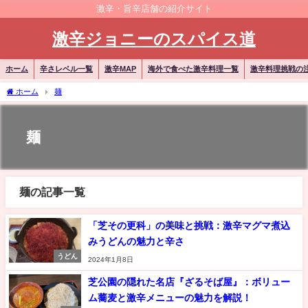
激辛・旨辛店舗の紹介サイト
激辛ジョニーのスパイス道
ホーム
辛さレベル一覧
激辛MAP
海外で食べた激辛料理一覧
激辛料理挑戦の
ホーム
麺
麺
麺の記事一覧
「芝その更科」の美味と挑戦：激辛マグマ煮込
みうどんの魅力と辛さ
うどん
2024年1月8日
芝公園の隠れた名店『ざるそば屋』：ボリュー
ム蕎麦と激辛メニューの魅力を解説！