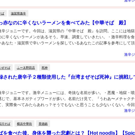
激辛ジ
そば
滋賀県激辛
っ赤なのに辛くないラーメンを食べてみた【中華そば 殿】
激辛ジョニーです。今回は、滋賀県の『中華そば 殿』を訪問。ここには地獄
のに辛くないラーメンがあるそう。早速、調査していきたい。・激辛料理を食
いあなた・滋賀県で辛いラーメンを探しているあなたこの記事を参考にして頂
 中華そば 殿に行った人の感想 ｽﾀﾐﾅﾁｬｰ...
激辛ジ
まぜそば
ふー太野田店
死神
録された唐辛子２種類使用した『台湾まぜそば死神』に挑戦し
激辛ジョニーです。激辛メニューには、奇抜な名前が多い。・悪魔・地獄・噴
感じで、基本ネガティブワードが多い。名前だけ見て、『うわあ〜メチャクチ
て、実際食べてみたらあれっ？そうでもないと思うことも少ないくない。今回
野田店の『まぜそば 死神』は、名前、見た目、辛さ...
激辛ジ
四川そば
横浜中華街
景徳鎮
を食べた後、身体を襲った悲劇とは？【Hot noodls】【Spic