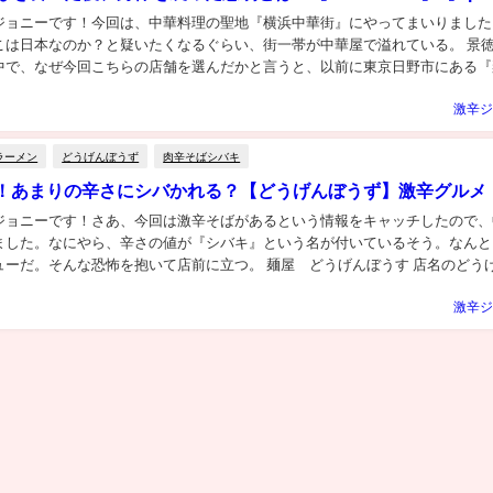
ジョニーです！今回は、中華料理の聖地『横浜中華街』にやってまいりました
こは日本なのか？と疑いたくなるぐらい、街一帯が中華屋で溢れている。 景徳
中で、なぜ今回こちらの店舗を選んだかと言うと、以前に東京日野市にある『
の店主の方が、オススメして頂いたので、早速来...
激辛ジ
ラーメン
どうげんぼうず
肉辛そばシバキ
！あまりの辛さにシバかれる？【どうげんぼうず】激辛グルメ
ジョニーです！さあ、今回は激辛そばがあるという情報をキャッチしたので、
ました。なにやら、辛さの値が『シバキ』という名が付いているそう。なんと
ューだ。そんな恐怖を抱いて店前に立つ。 麺屋 どうげんぼうす 店名のどう
になったので、店主の方に聞いてみたところ、山...
激辛ジ