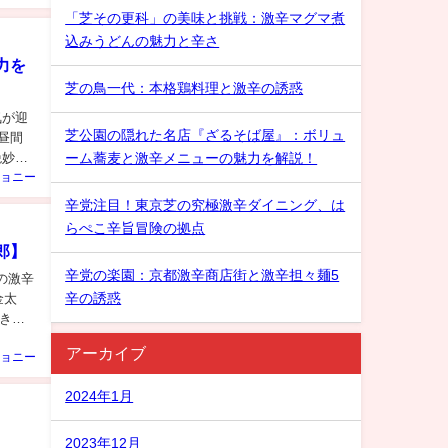
「芝その更科」の美味と挑戦：激辛マグマ煮
込みうどんの魅力と辛さ
力を
芝の鳥一代：本格鶏料理と激辛の誘惑
気が迎
芝公園の隠れた名店『ざるそば屋』：ボリュ
昼間
絶妙な
ーム蕎麦と激辛メニューの魅力を解説！
ョニー
辛党注目！東京芝の究極激辛ダイニング、は
らぺこ辛旨冒険の拠点
郎】
辛党の楽園：京都激辛商店街と激辛担々麺5
の激辛
辛の誘惑
金太
きま
アーカイブ
ョニー
2024年1月
2023年12月