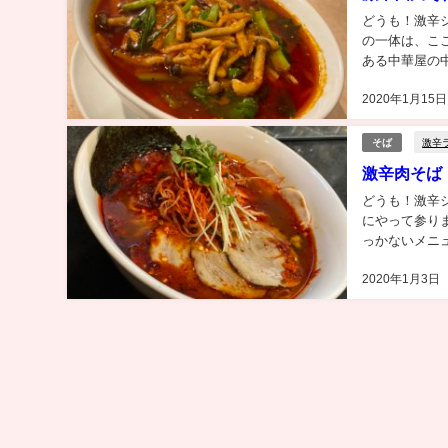
どうも！激辛
の一体は、こ
ある中華屋の
店 麻辣麻辣』
2020年1月15日
激辛
そば
激辛肉そば
どうも！激辛
にやって参り
っかないメニ
うずの由来が気
2020年1月3日