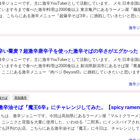
辛ジョニーです。主に激辛YouTuberとして活動しています。 メモ 日本全国
います今まで食べた激辛料理は2000食以上 東京亀戸にあるラーメン屋『麺屋
回は、こちらにある激辛メニュー『超爆辛そば3辛』に挑戦していきたいと思い
きましょう！ 要約 四川...
激辛ジ
辛い蕎麦？超激辛唐辛子を使った激辛そばの辛さがエグかった
辛ジョニーです。主に激辛YouTuberとして活動しています。 メモ 日本全国
ています今まで食べた激辛料理は2000食以上 新潟県新潟市にあるそば屋『蕎
ここにある激辛メニュー『肉ベジ Beyond3』に挑戦していきたいと思いま
去に世界一辛い唐辛子と...
激辛ジ
油そば
高知激辛
辛油そば『魔王6辛』にチャレンジしてみた。【spicy rame
んにちは、激辛ジョニーです。今回は高知県にあるラーメン屋『マルトクラーメ
。ニンニクと背脂を大量に使用した、いわゆる『二郎系』にインスパイアされ
でも評判のお店。こちらにある激辛油そば『魔王』に今日は、チャレンジして
知県内で激辛油そばをお探しのあなた。ぜひ、こ...