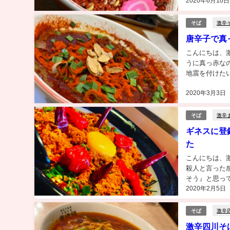
2020年6月10日
激辛
そば
唐辛子で真
こんにちは、
うに真っ赤な
地震を付けた
ば、嬉しく思う。
2020年3月3日
激辛
そば
ギネスに登
た
こんにちは、
殺人と言った
そう』と思っ
2020年2月5日
紹介するふー太
激辛
そば
激辛四川そば