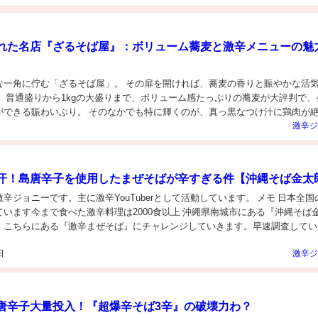
れた名店『ざるそば屋』：ボリューム蕎麦と激辛メニューの魅
な一角に佇む「ざるそば屋」。 その扉を開ければ、蕎麦の香りと賑やかな活
。 普通盛りから1kgの大盛りまで、ボリューム感たっぷりの蕎麦が大評判で、
ができる賑わいぶり。 そのなかでも特に輝くのが、真っ黒なつけ汁に鶏肉が
「鶏ざる黒」。 今回は、そんな『ざるそば...
激辛ジ
汗！島唐辛子を使用したまぜそばが辛すぎる件【沖縄そば金太
辛ジョニーです。主に激辛YouTuberとして活動しています。 メモ 日本全国
います今まで食べた激辛料理は2000食以上 沖縄県南城市にある『沖縄そば
、こちらにある『激辛まぜそば』にチャレンジしていきます。早速調査してい
 沖縄県産の島唐辛子使用見た目以...
日
激辛ジ
唐辛子大量投入！『超爆辛そば3辛』の破壊力わ？