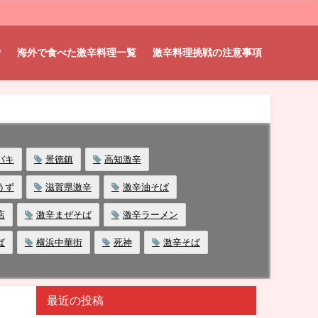
P
海外で食べた激辛料理一覧
激辛料理挑戦の注意事項
バキ
景徳鎮
高知激辛
うず
滋賀県激辛
激辛油そば
店
激辛まぜそば
激辛ラーメン
ば
横浜中華街
死神
激辛そば
最近の投稿