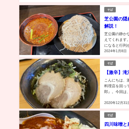
そば
芝公園の隠
解説！
芝公園の静か
えてくれます
になると行列
2024年1月8日
バランスで輝く
そば
【激辛】滝
こんにちは、激
料理店を回って
郎』。今回は
しょう！ 要約
2020年12月31
そば
四川味噌と