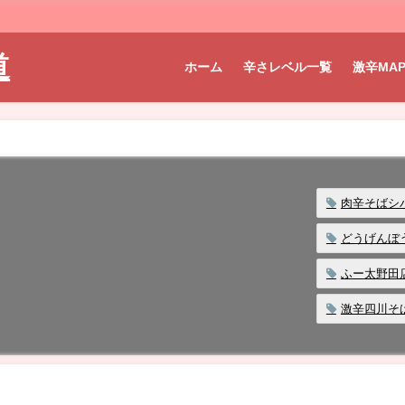
道
ホーム
辛さレベル一覧
激辛MA
肉辛そばシ
どうげんぼ
ふー太野田
激辛四川そ