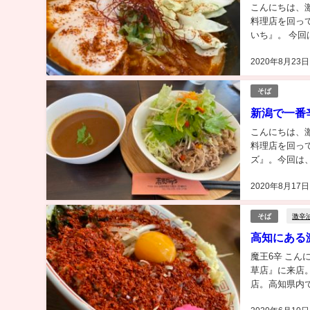
こんにちは、激
料理店を回って
いち』。 今
早速調査してい
2020年8月23日
そば
新潟で一番
こんにちは、激
料理店を回っ
ズ』。今回は、
の料理には、過
2020年8月17日
激辛
そば
高知にある激
魔王6辛 こ
草店』に来店
店。高知県内
たいと思う。高