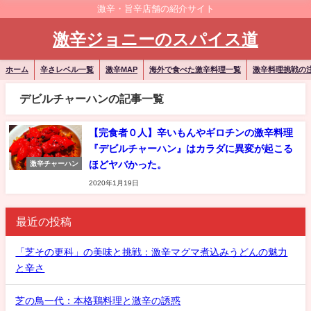
激辛・旨辛店舗の紹介サイト
激辛ジョニーのスパイス道
ホーム
辛さレベル一覧
激辛MAP
海外で食べた激辛料理一覧
激辛料理挑戦の
デビルチャーハンの記事一覧
【完食者０人】辛いもんやギロチンの激辛料理
『デビルチャーハン』はカラダに異変が起こる
ほどヤバかった。
激辛チャーハン
2020年1月19日
最近の投稿
「芝その更科」の美味と挑戦：激辛マグマ煮込みうどんの魅力
と辛さ
芝の鳥一代：本格鶏料理と激辛の誘惑