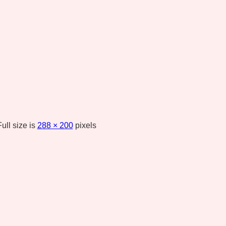
ull size is
288 × 200
pixels