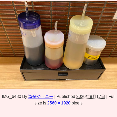
IMG_6480
By
激辛ジョニー
|
Published
2020年8月17日
|
Full
size is
2560 × 1920
pixels