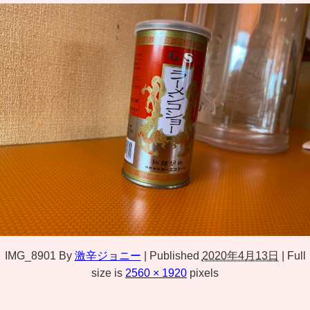
IMG_8901
By
激辛ジョニー
|
Published
2020年4月13日
|
Full
size is
2560 × 1920
pixels