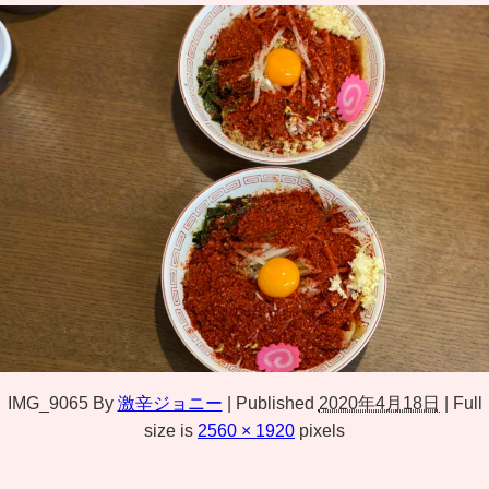
IMG_9065
By
激辛ジョニー
|
Published
2020年4月18日
|
Full
size is
2560 × 1920
pixels