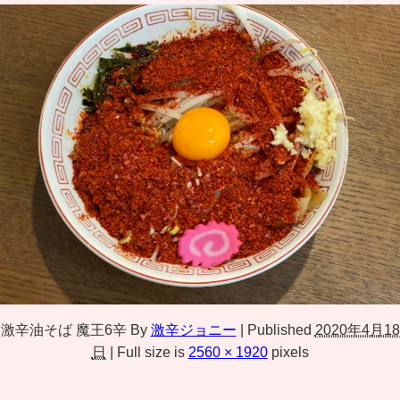
激辛油そば 魔王6辛
By
激辛ジョニー
|
Published
2020年4月18
日
|
Full size is
2560 × 1920
pixels