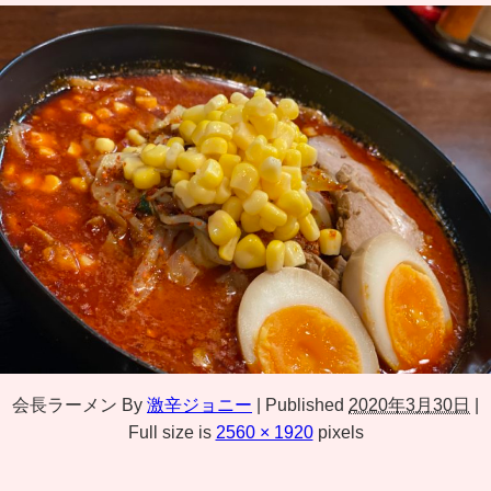
会長ラーメン
By
激辛ジョニー
|
Published
2020年3月30日
|
Full size is
2560 × 1920
pixels