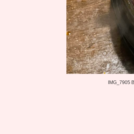
IMG_7905
B