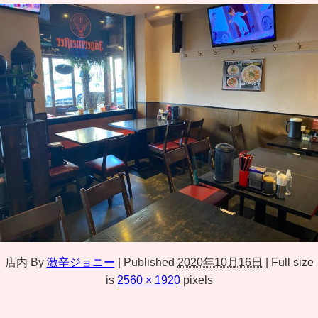
店内
By
激辛ジョニー
|
Published
2020年10月16日
|
Full size
is
2560 × 1920
pixels