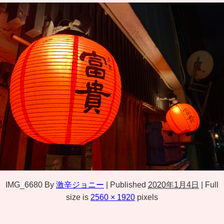
IMG_6680
By
激辛ジョニー
|
Published
2020年1月4日
|
Full
size is
2560 × 1920
pixels