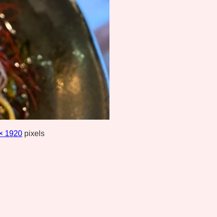
× 1920
pixels