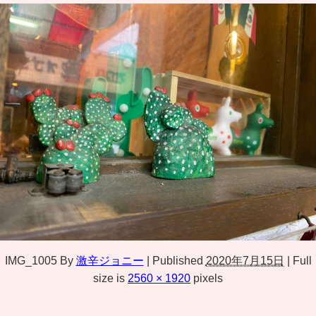
IMG_1005
By
激辛ジョニー
|
Published
2020年7月15日
|
Full
size is
2560 × 1920
pixels