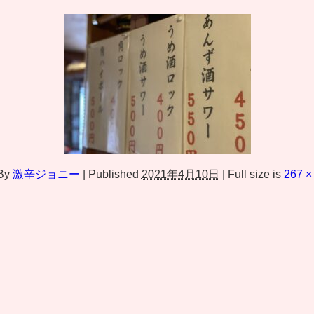
By
激辛ジョニー
|
Published
2021年4月10日
|
Full size is
267 ×