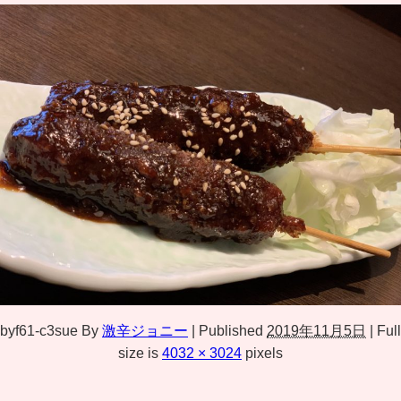
byf61-c3sue
By
激辛ジョニー
|
Published
2019年11月5日
|
Full
size is
4032 × 3024
pixels